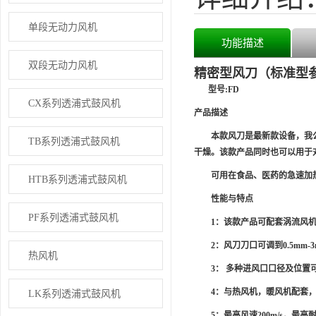
单段无动力风机
功能描述
双段无动力风机
精密型风刀（标准型
型号
:FD
CX系列透浦式鼓风机
产品描述
本款风刀是最新款设备，我公
TB系列透浦式鼓风机
干燥。该款产品同时也可以用于
可用在食品、医药的急速加热
HTB系列透浦式鼓风机
性能与特点
PF系列透浦式鼓风机
1：该款产品可配套涡流风
2：风刀刀口可调到0.5mm
热风机
3： 多种进风口口径及位
4：与热风机，暖风机配套
LK系列透浦式鼓风机
5：最高风速200m/s，最高耐