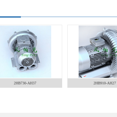
2HB730-AH37
2HB910-AH27