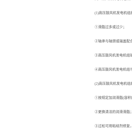
(1)高压鼓风机发电机组
①滑脂过多或过少；
②轴承与轴颈或端盖配合不
③高压鼓风机发电机组端
④高压鼓风机发电机组与
(2)高压鼓风机发电机组
①按规定加润滑脂(容积的1/3
②更换清洁的润滑滑脂
③过松可用粘结剂修复，