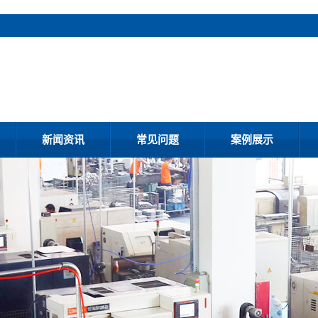
新闻资讯
常见问题
案例展示