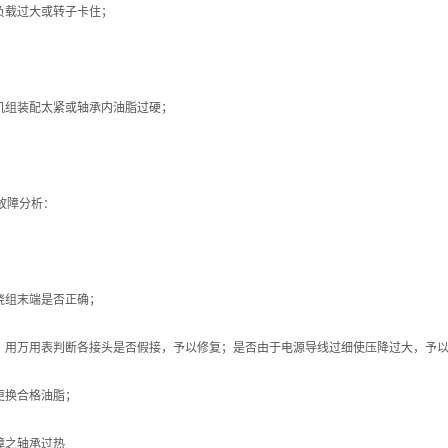
载过大或转子卡住；
组装配太紧或轴承内油脂过硬；
故障分析：
组末端是否正确；
万用表判断各接头是否假接，予以修复；是否由于电源导线过细使压降过大，予以
换合格油脂；
之轴承过热