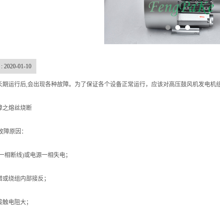
2020-01-10
运行后,会出现各种故障。为了保证各个设备正常运行，应该对高压鼓风机发电机组
之熔丝烧断
故障原因：
相断线)或电源一相失电；
或绕组内部接反；
触电阻大；