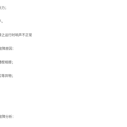
张力；
子。
之运行时响声不正常
故障原因：
楔相擦；
等异物；
。
故障分析：